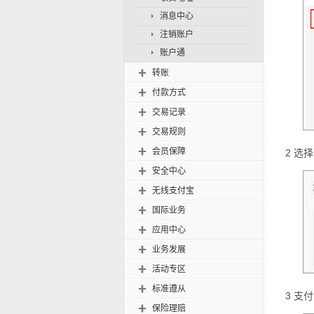
消息中心
注销账户
账户通
转账

付款方式

交易记录

交易规则

会员保障

2
选择
安全中心

无线支付宝

国际业务

应用中心

业务发展

活动专区

标准遵从

3
支付
保险理赔
