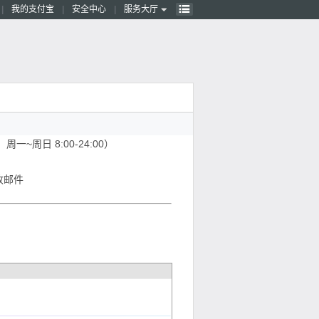
|
我的支付宝
|
安全中心
|
服务大厅


一~周日 8:00-24:00）
收邮件