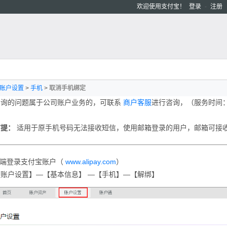
欢迎使用支付宝！
登录
-
注册
账户设置
>
手机
>
取消手机绑定
咨询的问题属于公司账户业务的，可联系
商户客服
进行咨询，（服务时间： 周
前提：
适用于原手机号码无法接收短信，使用邮箱登录的用户，邮箱可接
端登录支付宝账户（
www.alipay.com
）
【账户设置】—【基本信息】
—
【手机】—【解绑】